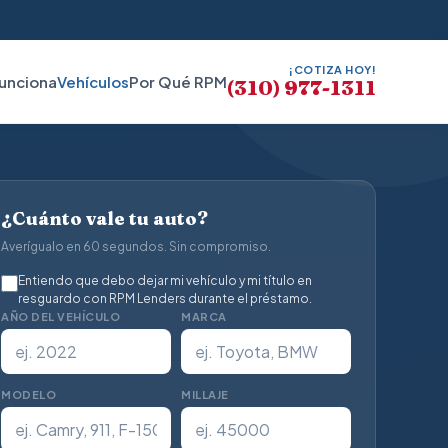
¡COTIZA HOY!
unciona
Vehículos
Por Qué RPM
(310) 977-1311
¿Cuánto vale tu auto?
Averígualo en 60 segundos. Sin compromiso.
Entiendo que debo dejar mi vehículo y mi título en
resguardo con RPM Lenders durante el préstamo.
AÑO DEL VEHÍCULO
MARCA
MODELO
MILLAJE