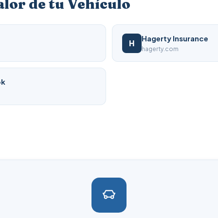
alor de tu Vehículo
Hagerty Insurance
H
hagerty.com
ok