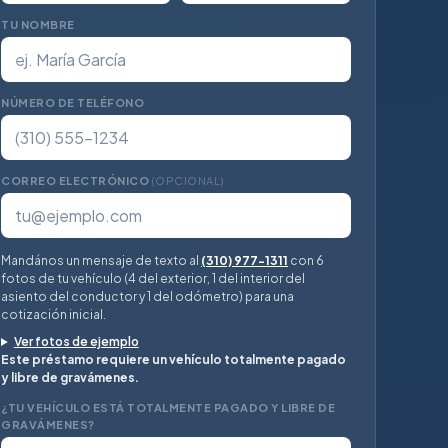
TU NOMBRE
NÚMERO DE TELÉFONO
CORREO ELECTRÓNICO
(OPCIONAL)
Mandános un mensaje de texto al
(310) 977-1311
con 6
fotos de tu vehículo (4 del exterior, 1 del interior del
asiento del conductor y 1 del odómetro) para una
cotización inicial.
Ver fotos de ejemplo
Este préstamo requiere un vehículo totalmente pagado
y libre de gravámenes.
¿TU VEHÍCULO ESTÁ TOTALMENTE PAGADO Y LIBRE DE
GRAVÁMENES?