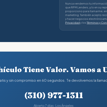
Nunca vendemos tu información p
que RPM Lenders, y/o en su rep
proporciono para llamarme, env
marketing. También acepto rec
y hacer negocios electrónicame
Privacidad
y los
Términos y Con
ículo Tiene Valor. Vamos a 
atis y sin compromiso en 60 segundos. Te devolvemos la llama
(310) 977-1311
Abierto 7 días · Los Ángeles