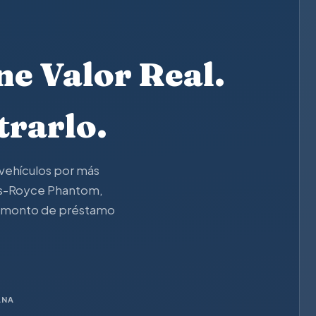
ne Valor Real.
rarlo.
vehículos por más
lls-Royce Phantom,
el monto de préstamo
ANA