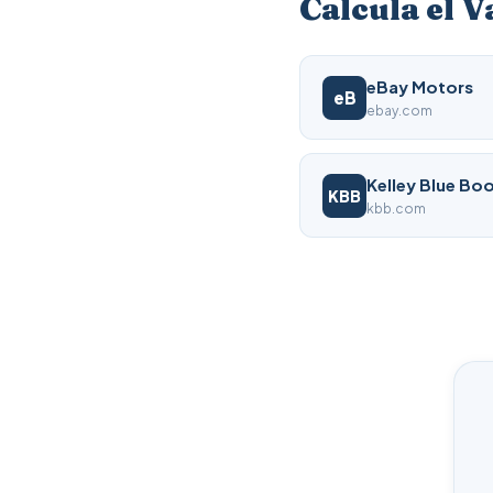
Calcula el V
eBay Motors
eB
ebay.com
Kelley Blue Bo
KBB
kbb.com