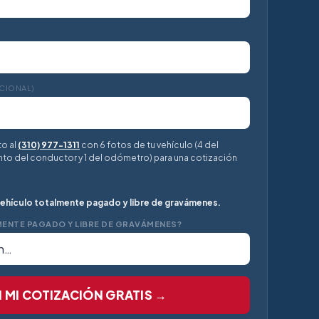
CIONAL)
o al
(310) 977-1311
con 6 fotos de tu vehículo (4 del
siento del conductor y 1 del odómetro) para una cotización
ehículo totalmente pagado y libre de gravámenes.
MENTE PAGADO Y LIBRE DE GRAVÁMENES?
 MI COTIZACIÓN GRATIS →