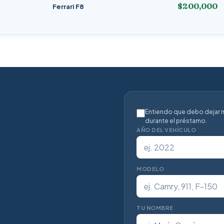
$200,000
Ferrari F8
Entiendo que debo dejar m
durante el préstamo.
AÑO DEL VEHÍCULO
MODELO
TU NOMBRE