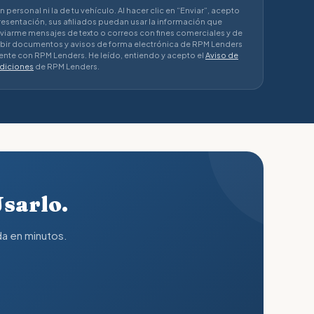
ersonal ni la de tu vehículo. Al hacer clic en “Enviar”, acepto
resentación, sus afiliados puedan usar la información que
iarme mensajes de texto o correos con fines comerciales y de
ibir documentos y avisos de forma electrónica de RPM Lenders
nte con RPM Lenders. He leído, entiendo y acepto el
Aviso de
diciones
de RPM Lenders.
Usarlo.
da en minutos.