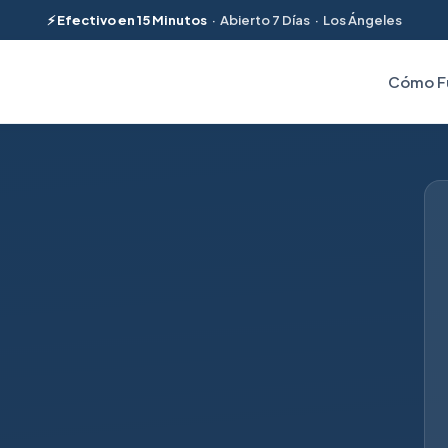
⚡ Efectivo en 15 Minutos
· Abierto 7 Días · Los Ángeles
Cómo F