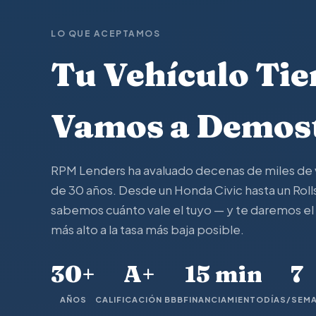
LO QUE ACEPTAMOS
Tu Vehículo Tie
Vamos a Demost
RPM Lenders ha avaluado decenas de miles de 
de 30 años. Desde un Honda Civic hasta un Ro
sabemos cuánto vale el tuyo — y te daremos 
más alto a la tasa más baja posible.
30+
A+
15 min
7
AÑOS
CALIFICACIÓN BBB
FINANCIAMIENTO
DÍAS/SEM