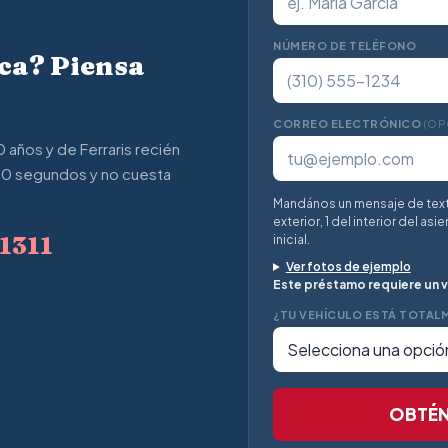
NÚMERO DE TELÉFONO
ica? Piensa
CORREO ELECTRÓNICO
(OP
años y de Ferraris recién
 60 segundos y no cuesta
Mandános un mensaje de text
exterior, 1 del interior del a
-1311
inicial.
Ver fotos de ejemplo
Este préstamo requiere un v
¿TU VEHÍCULO ESTÁ TOTAL
OBTÉN