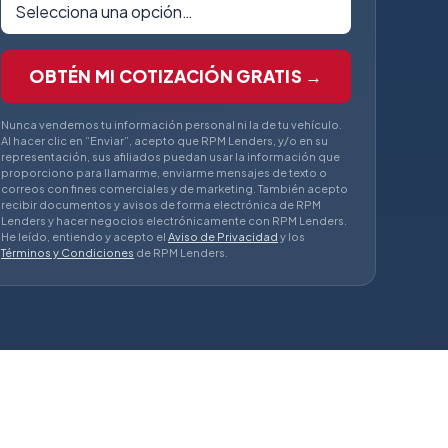
OBTÉN MI COTIZACIÓN GRATIS →
Nunca vendemos tu información personal ni la de tu vehículo.
Al hacer clic en “Enviar”, acepto que RPM Lenders, y/o en su
representación, sus afiliados puedan usar la información que
proporciono para llamarme, enviarme mensajes de texto o
correos con fines comerciales y de marketing. También acepto
recibir documentos y avisos de forma electrónica de RPM
Lenders y hacer negocios electrónicamente con RPM Lenders.
He leído, entiendo y acepto el
Aviso de Privacidad
y los
Términos y Condiciones
de RPM Lenders.